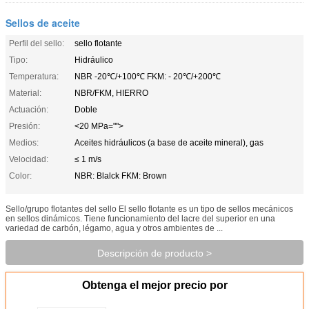
Sellos de aceite
Perfil del sello:
sello flotante
Tipo:
Hidráulico
Temperatura:
NBR -20℃/+100℃ FKM: - 20℃/+200℃
Material:
NBR/FKM, HIERRO
Actuación:
Doble
Presión:
<20 MPa="">
Medios:
Aceites hidráulicos (a base de aceite mineral), gas
Velocidad:
≤ 1 m/s
Color:
NBR: Blalck FKM: Brown
Sello/grupo flotantes del sello El sello flotante es un tipo de sellos mecánicos
en sellos dinámicos. Tiene funcionamiento del lacre del superior en una
variedad de carbón, légamo, agua y otros ambientes de ...
Descripción de producto >
Obtenga el mejor precio por