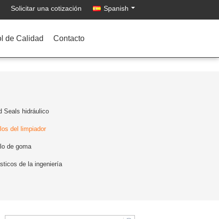
Solicitar una cotización
Spanish
l de Calidad
Contacto
 Seals hidráulico
los del limpiador
llo de goma
sticos de la ingeniería