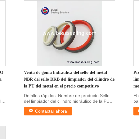
DO
Venta de goma hidráulica del sello del metal
Pr
a
NBR del sello DKB del limpiador del cilindro de
lim
la PU del metal en el precio competitivo
me
Detalles rápidos: Nombre de producto Sello
El
l
del limpiador del cilindro hidráulico de la PU
pa
del metal ...
El 
Contactar ahora