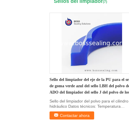
Sellos del limpiador
(7)
Sello del limpiador del eje de la PU para el se
de goma verde azul del sello LBH del polvo d
ADO del limpiador del sello J del polvo de lo
cilindros hidráulicos
Sello del limpiador del polvo para el cilindro
hidráulico Datos técnicos: Temperatura
NBR/PU -20 a ...
Contactar ahora