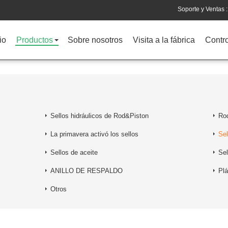
Soporte y Ventas :
io
Productos
Sobre nosotros
Visita a la fábrica
Contro
Sellos hidráulicos de Rod&Piston
Rod
La primavera activó los sellos
Sel
Sellos de aceite
Se
ANILLO DE RESPALDO
Plá
Otros