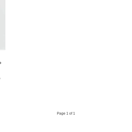
o
e
Page 1 of 1