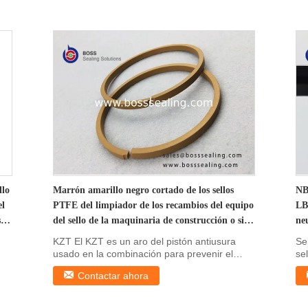
llo
Marrón amarillo negro cortado de los sellos
NB
el
PTFE del limpiador de los recambios del equipo
LB
s
del sello de la maquinaria de construcción o sin
ne
cortar de bronce del KZT
KZT El KZT es un aro del pistón antiusura
Se
usado en la combinación para prevenir el
sel
aceite del ...
pre
Contactar ahora