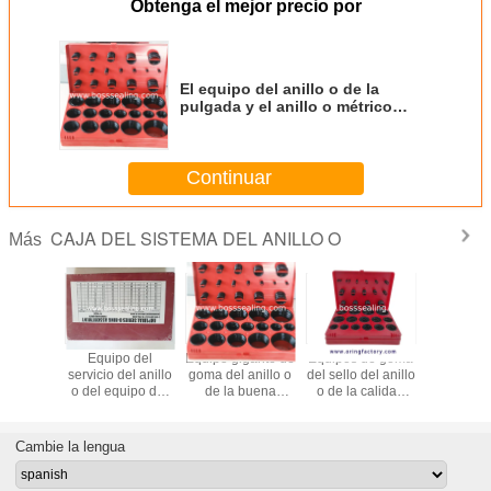
Obtenga el mejor precio por
El equipo del anillo o de la
pulgada y el anillo o métrico
fijaron AS568 los anillos o de
goma del anillo o JIS B2401 G P
Continuar
CAJA DEL SISTEMA DEL ANILLO O
Más
ries de
Equipo del
Equipo gigante de
Equipos de goma
Orilla de 
l equipo
servicio del anillo
goma del anillo o
del sello del anillo
90 orilla
C 8B 8C
o del equipo del
de la buena
o de la calidad
surti
 anillo o
anillo o del
calidad del
NBR FKM/FPM
NBR/FKM/
vador del
excavador buen
equipo del anillo
del equipo del
70 del anil
86 PCS
que vende en el
o de Doosan para
anillo o de
equipo del
Cambie la lengua
precio competitivo
los excavadores
KOMATSU
o de Kobe
de Doosan
buenos
excav