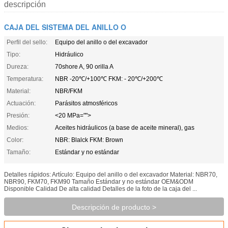
descripción
CAJA DEL SISTEMA DEL ANILLO O
Perfil del sello:
Equipo del anillo o del excavador
Tipo:
Hidráulico
Dureza:
70shore A, 90 orilla A
Temperatura:
NBR -20℃/+100℃ FKM: - 20℃/+200℃
Material:
NBR/FKM
Actuación:
Parásitos atmosféricos
Presión:
<20 MPa="">
Medios:
Aceites hidráulicos (a base de aceite mineral), gas
Color:
NBR: Blalck FKM: Brown
Tamaño:
Estándar y no estándar
Detalles rápidos: Artículo: Equipo del anillo o del excavador Material: NBR70,
NBR90, FKM70, FKM90 Tamaño Estándar y no estándar OEM&ODM
Disponible Calidad De alta calidad Detalles de la foto de la caja del ...
Descripción de producto >