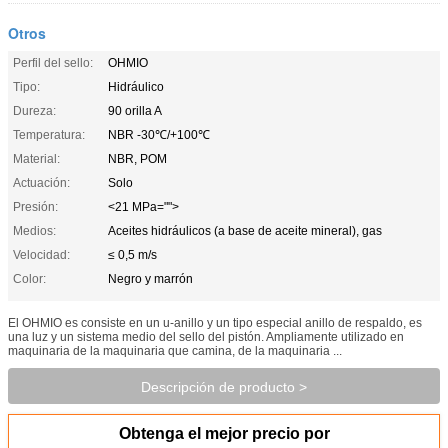
Otros
Perfil del sello:
OHMIO
Tipo:
Hidráulico
Dureza:
90 orilla A
Temperatura:
NBR -30℃/+100℃
Material:
NBR, POM
Actuación:
Solo
Presión:
<21 MPa="">
Medios:
Aceites hidráulicos (a base de aceite mineral), gas
Velocidad:
≤ 0,5 m/s
Color:
Negro y marrón
El OHMIO es consiste en un u-anillo y un tipo especial anillo de respaldo, es
una luz y un sistema medio del sello del pistón. Ampliamente utilizado en
maquinaria de la maquinaria que camina, de la maquinaria ...
Descripción de producto >
Obtenga el mejor precio por